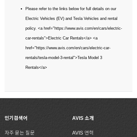
Please refer to the links below for full details on our
Electric Vehicles (EV) and Tesla Vehicles and rental
policy. <a href="https://www.avis.com/en/cars/electric-
car-rentals">Electric Car Rentals</a> <a
href="https://www.avis.com/en/cars/electric-car-
rentals/tesla-model-3-rental">Tesla Model 3
Rentals</a>
인기검색어
AVIS 소개
자주 묻는 질문
AVIS 연혁