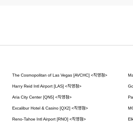
The Cosmopolitan of Las Vegas [AVCHC] <직영점>
Ma
Harry Reid Intl Airport [LAS] <직영점>
Go
Aria City Center [QN5] <직영점>
Pa
Excalibur Hotel & Casino [QX2] <직영점>
MG
Reno-Tahoe Intl Airport [RNO] <직영점>
El