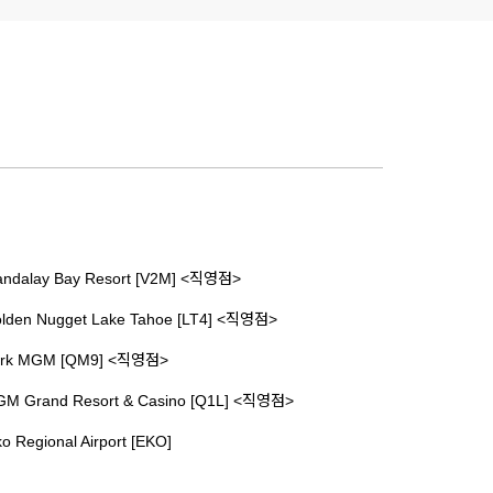
ndalay Bay Resort [V2M] <직영점>
lden Nugget Lake Tahoe [LT4] <직영점>
rk MGM [QM9] <직영점>
M Grand Resort & Casino [Q1L] <직영점>
ko Regional Airport [EKO]