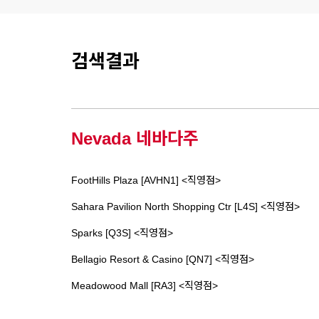
검색결과
Nevada 네바다주
FootHills Plaza [AVHN1] <직영점>
Sahara Pavilion North Shopping Ctr [L4S] <직영점>
Sparks [Q3S] <직영점>
Bellagio Resort & Casino [QN7] <직영점>
Meadowood Mall [RA3] <직영점>