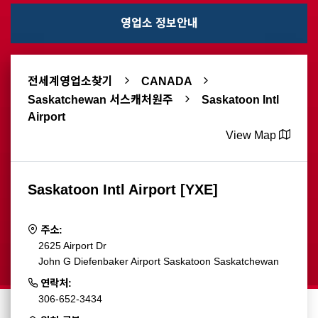
영업소 정보안내
전세계영업소찾기
CANADA
Saskatchewan 서스캐처원주
Saskatoon Intl
Airport
View Map
Saskatoon Intl Airport [YXE]
주소:
2625 Airport Dr
John G Diefenbaker Airport Saskatoon Saskatchewan
연락처:
306-652-3434