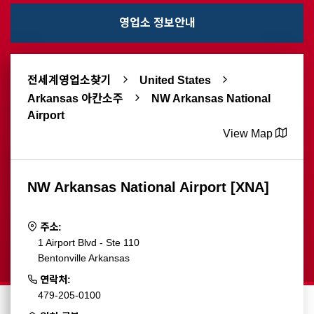
영업소 정보안내
전세계영업소찾기
United States
Arkansas 아칸소주
NW Arkansas National
Airport
View Map
NW Arkansas National Airport [XNA]
주소:
1 Airport Blvd - Ste 110
Bentonville Arkansas
연락처:
479-205-0100