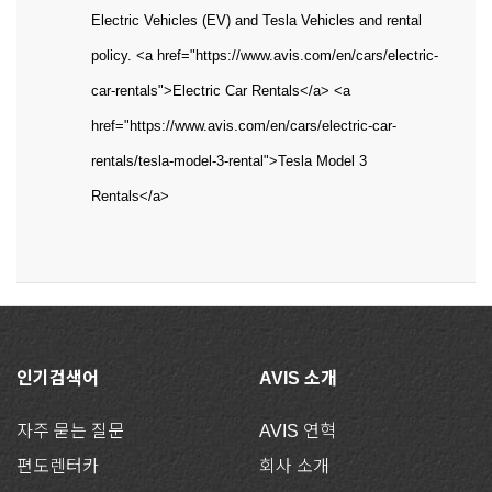
Electric Vehicles (EV) and Tesla Vehicles and rental
policy. <a href="https://www.avis.com/en/cars/electric-
car-rentals">Electric Car Rentals</a> <a
href="https://www.avis.com/en/cars/electric-car-
rentals/tesla-model-3-rental">Tesla Model 3
Rentals</a>
인기검색어
AVIS 소개
자주 묻는 질문
AVIS 연혁
편도렌터카
회사 소개