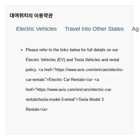
대여위치의 이용약관
Electric Vehicles
Travel Into Other States
Ag
Please refer to the links below for full details on our
Electric Vehicles (EV) and Tesla Vehicles and rental
policy. <a href="https://www.avis.com/en/cars/electric-
car-rentals">Electric Car Rentals</a> <a
href="https://www.avis.com/en/cars/electric-car-
rentals/tesla-model-3-rental">Tesla Model 3
Rentals</a>