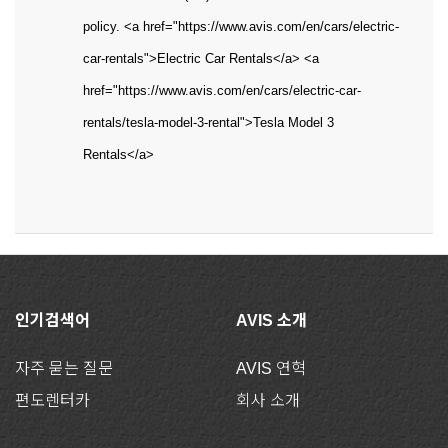
policy. <a href="https://www.avis.com/en/cars/electric-
car-rentals">Electric Car Rentals</a> <a
href="https://www.avis.com/en/cars/electric-car-
rentals/tesla-model-3-rental">Tesla Model 3
Rentals</a>
인기검색어
AVIS 소개
자주 묻는 질문
AVIS 연혁
편도렌터카
회사 소개