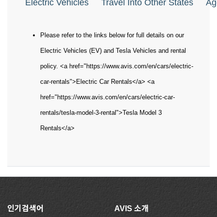
Electric Vehicles
Travel Into Other States
Ag
Please refer to the links below for full details on our
Electric Vehicles (EV) and Tesla Vehicles and rental
policy. <a href="https://www.avis.com/en/cars/electric-
car-rentals">Electric Car Rentals</a> <a
href="https://www.avis.com/en/cars/electric-car-
rentals/tesla-model-3-rental">Tesla Model 3
Rentals</a>
인기검색어
AVIS 소개