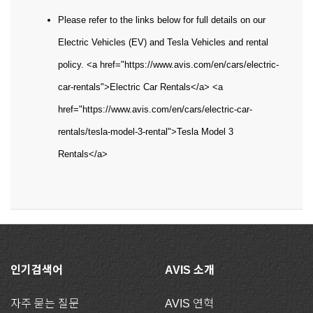
Please refer to the links below for full details on our
Electric Vehicles (EV) and Tesla Vehicles and rental
policy. <a href="https://www.avis.com/en/cars/electric-
car-rentals">Electric Car Rentals</a> <a
href="https://www.avis.com/en/cars/electric-car-
rentals/tesla-model-3-rental">Tesla Model 3
Rentals</a>
인기검색어
AVIS 소개
자주 묻는 질문
AVIS 연혁