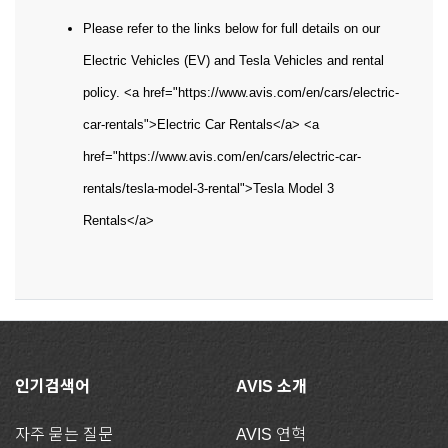
Please refer to the links below for full details on our
Electric Vehicles (EV) and Tesla Vehicles and rental
policy. <a href="https://www.avis.com/en/cars/electric-
car-rentals">Electric Car Rentals</a> <a
href="https://www.avis.com/en/cars/electric-car-
rentals/tesla-model-3-rental">Tesla Model 3
Rentals</a>
인기검색어
AVIS 소개
자주 묻는 질문
AVIS 연혁