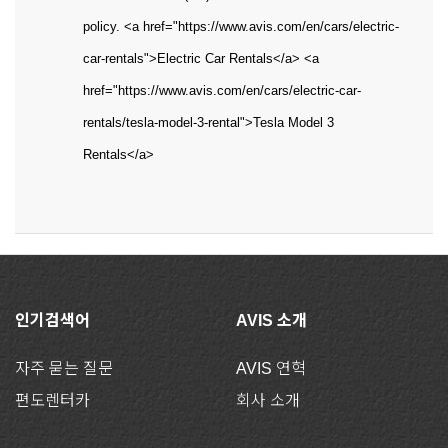
policy. <a href="https://www.avis.com/en/cars/electric-
car-rentals">Electric Car Rentals</a> <a
href="https://www.avis.com/en/cars/electric-car-
rentals/tesla-model-3-rental">Tesla Model 3
Rentals</a>
인기검색어
AVIS 소개
자주 묻는 질문
AVIS 연혁
편도렌터카
회사 소개