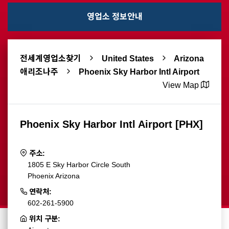
영업소 정보안내
전세계영업소찾기
United States
Arizona
애리조나주
Phoenix Sky Harbor Intl Airport
View Map
Phoenix Sky Harbor Intl Airport [PHX]
주소:
1805 E Sky Harbor Circle South
Phoenix Arizona
연락처:
602-261-5900
위치 구분: