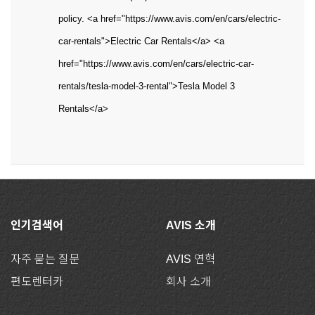
policy. <a href="https://www.avis.com/en/cars/electric-
car-rentals">Electric Car Rentals</a> <a
href="https://www.avis.com/en/cars/electric-car-
rentals/tesla-model-3-rental">Tesla Model 3
Rentals</a>
인기검색어
AVIS 소개
자주 묻는 질문
AVIS 연혁
편도렌터카
회사 소개