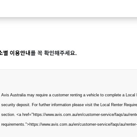
소별 이용안내
를 꼭 확인해주세요.
Avis Australia may require a customer renting a vehicle to complete a Local H
security deposit. For further information please visit the Local Renter Requ
section. <a href="https://www.avis.com.au/en/customer-service/faqs/au/rent
requirements.">https://www.avis.com.au/en/customer-service/faqs/au/renter