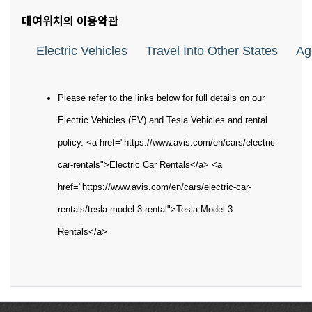
대여위치의 이용약관
Electric Vehicles
Travel Into Other States
Ag
Please refer to the links below for full details on our
Electric Vehicles (EV) and Tesla Vehicles and rental
policy. <a href="https://www.avis.com/en/cars/electric-
car-rentals">Electric Car Rentals</a> <a
href="https://www.avis.com/en/cars/electric-car-
rentals/tesla-model-3-rental">Tesla Model 3
Rentals</a>