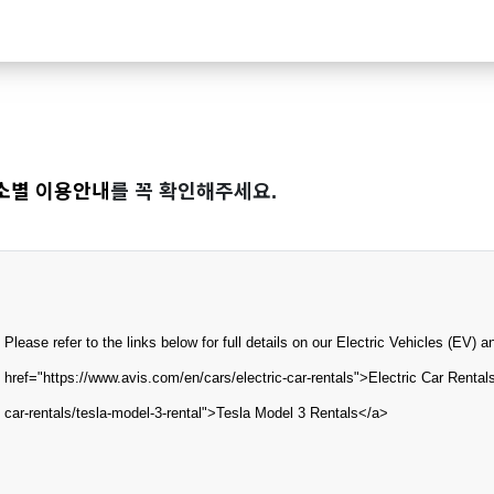
소별 이용안내
를 꼭 확인해주세요.
Please refer to the links below for full details on our Electric Vehicles (EV) 
href="https://www.avis.com/en/cars/electric-car-rentals">Electric Car Rental
car-rentals/tesla-model-3-rental">Tesla Model 3 Rentals</a>