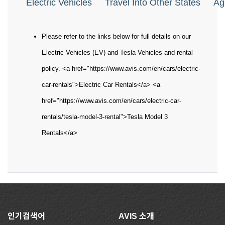
Electric Vehicles
Travel Into Other States
Ag
Please refer to the links below for full details on our
Electric Vehicles (EV) and Tesla Vehicles and rental
policy. <a href="https://www.avis.com/en/cars/electric-
car-rentals">Electric Car Rentals</a> <a
href="https://www.avis.com/en/cars/electric-car-
rentals/tesla-model-3-rental">Tesla Model 3
Rentals</a>
인기검색어
AVIS 소개