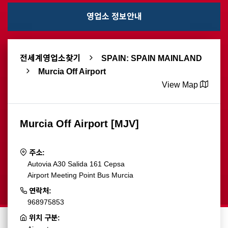
영업소 정보안내
전세계영업소찾기
SPAIN: SPAIN MAINLAND
Murcia Off Airport
View Map
Murcia Off Airport [MJV]
주소:
Autovia A30 Salida 161 Cepsa
Airport Meeting Point Bus Murcia
연락처:
968975853
위치 구분: