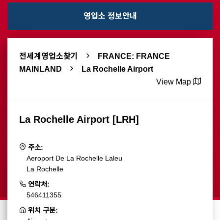
영업소 정보안내
전세계영업소찾기
FRANCE: FRANCE
MAINLAND
La Rochelle Airport
View Map
La Rochelle Airport [LRH]
주소:
Aeroport De La Rochelle Laleu
La Rochelle
연락처:
546411355
위치 구분: