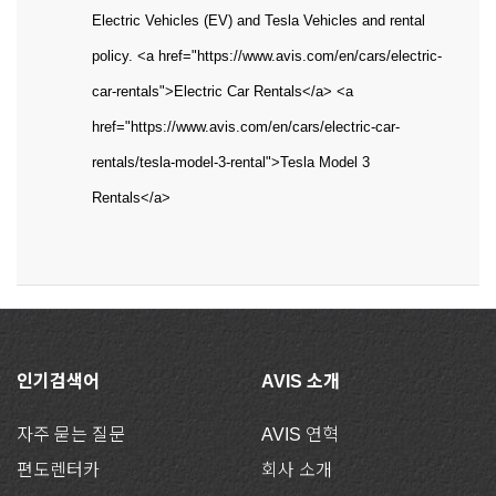
Electric Vehicles (EV) and Tesla Vehicles and rental
policy. <a href="https://www.avis.com/en/cars/electric-
car-rentals">Electric Car Rentals</a> <a
href="https://www.avis.com/en/cars/electric-car-
rentals/tesla-model-3-rental">Tesla Model 3
Rentals</a>
인기검색어
AVIS 소개
자주 묻는 질문
AVIS 연혁
편도렌터카
회사 소개