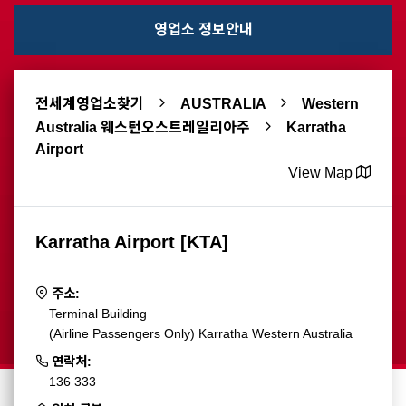
영업소 정보안내
전세계영업소찾기
AUSTRALIA
Western
Australia 웨스턴오스트레일리아주
Karratha
Airport
View Map
Karratha Airport [KTA]
주소:
Terminal Building
(Airline Passengers Only) Karratha Western Australia
연락처:
136 333