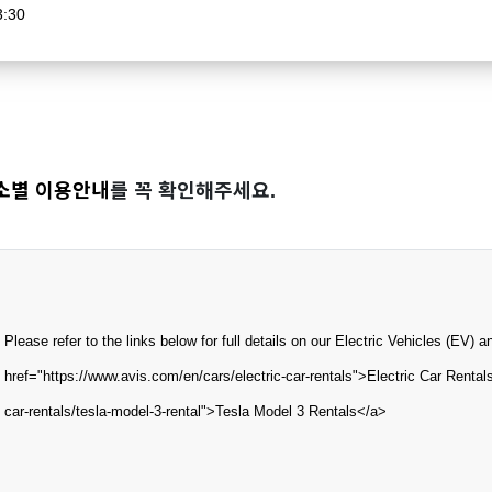
3:30
소별 이용안내
를 꼭 확인해주세요.
Please refer to the links below for full details on our Electric Vehicles (EV) 
href="https://www.avis.com/en/cars/electric-car-rentals">Electric Car Rental
car-rentals/tesla-model-3-rental">Tesla Model 3 Rentals</a>