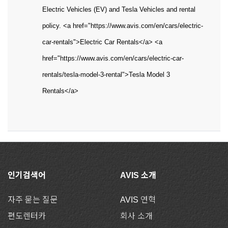
Electric Vehicles (EV) and Tesla Vehicles and rental
policy. <a href="https://www.avis.com/en/cars/electric-
car-rentals">Electric Car Rentals</a> <a
href="https://www.avis.com/en/cars/electric-car-
rentals/tesla-model-3-rental">Tesla Model 3
Rentals</a>
인기검색어
AVIS 소개
자주 묻는 질문
AVIS 연혁
편도렌터카
회사 소개