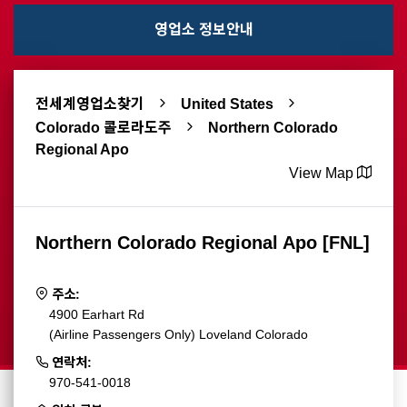
영업소 정보안내
전세계영업소찾기
United States
Colorado 콜로라도주
Northern Colorado
Regional Apo
View Map
Northern Colorado Regional Apo [FNL]
주소:
4900 Earhart Rd
(Airline Passengers Only) Loveland Colorado
연락처:
970-541-0018