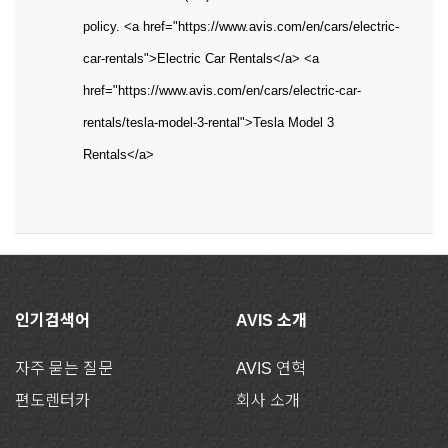
policy. <a href="https://www.avis.com/en/cars/electric-
car-rentals">Electric Car Rentals</a> <a
href="https://www.avis.com/en/cars/electric-car-
rentals/tesla-model-3-rental">Tesla Model 3
Rentals</a>
인기검색어
AVIS 소개
자주 묻는 질문
AVIS 연혁
편도렌터카
회사 소개