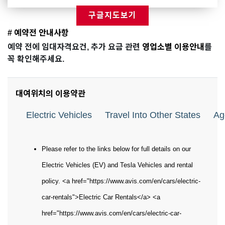
구글지도보기
# 예약전 안내사항
예약 전에 임대자격요건, 추가 요금 관련
영업소별 이용안내
를
꼭 확인해주세요.
대여위치의 이용약관
Electric Vehicles
Travel Into Other States
Ag
Please refer to the links below for full details on our
Electric Vehicles (EV) and Tesla Vehicles and rental
policy. <a href="https://www.avis.com/en/cars/electric-
car-rentals">Electric Car Rentals</a> <a
href="https://www.avis.com/en/cars/electric-car-