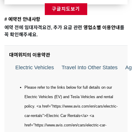
구글지도보기
# 예약전 안내사항
예약 전에 임대자격요건, 추가 요금 관련
영업소별 이용안내
를
꼭 확인해주세요.
대여위치의 이용약관
Electric Vehicles
Travel Into Other States
Ag
Please refer to the links below for full details on our
Electric Vehicles (EV) and Tesla Vehicles and rental
policy. <a href="https://www.avis.com/en/cars/electric-
car-rentals">Electric Car Rentals</a> <a
href="https://www.avis.com/en/cars/electric-car-