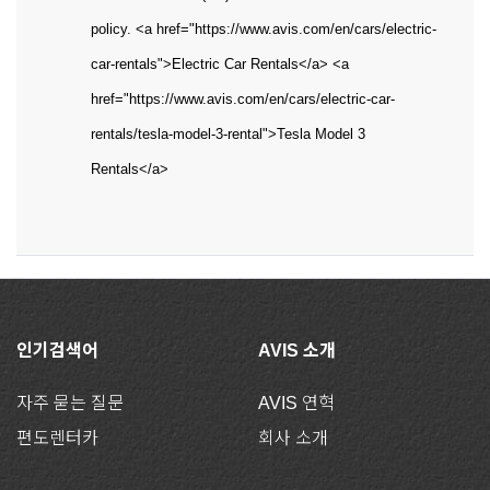
policy. <a href="https://www.avis.com/en/cars/electric-
car-rentals">Electric Car Rentals</a> <a
href="https://www.avis.com/en/cars/electric-car-
rentals/tesla-model-3-rental">Tesla Model 3
Rentals</a>
인기검색어
AVIS 소개
자주 묻는 질문
AVIS 연혁
편도렌터카
회사 소개