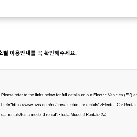
소별 이용안내
를 꼭 확인해주세요.
Please refer to the links below for full details on our Electric Vehicles (EV) 
href="https://www.avis.com/en/cars/electric-car-rentals">Electric Car Rental
car-rentals/tesla-model-3-rental">Tesla Model 3 Rentals</a>