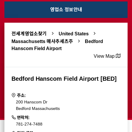
영업소 정보안내
전세계영업소찾기
United States
Massachusetts 매사추세츠주
Bedford
Hanscom Field Airport
View Map
Bedford Hanscom Field Airport [BED]
주소:
200 Hanscom Dr
Bedford Massachusetts
연락처:
781-274-7488