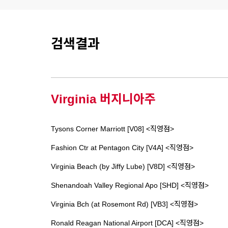
검색결과
Virginia 버지니아주
Tysons Corner Marriott [V08] <직영점>
Fashion Ctr at Pentagon City [V4A] <직영점>
Virginia Beach (by Jiffy Lube) [V8D] <직영점>
Shenandoah Valley Regional Apo [SHD] <직영점>
Virginia Bch (at Rosemont Rd) [VB3] <직영점>
Ronald Reagan National Airport [DCA] <직영점>