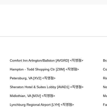
Comfort Inn Arlington/Ballston [AVGRD] <직영점>
Br
Hampton - Todd Shopping Ctr [Z8M] <직영점>
Co
Petersburg, VA [XV2] <직영점>
Ri
Sheraton Hotel & Suites Lobby [AVAD1] <직영점>
No
Midlothian, VA [M3V] <직영점>
Ma
Lynchburg Regional Airport [LYH] <직영점>
Fa