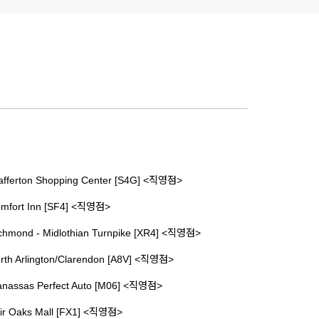
afferton Shopping Center [S4G] <직영점>
mfort Inn [SF4] <직영점>
chmond - Midlothian Turnpike [XR4] <직영점>
rth Arlington/Clarendon [A8V] <직영점>
nassas Perfect Auto [M06] <직영점>
ir Oaks Mall [FX1] <직영점>