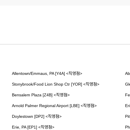
Allentown/Emmaus, PA [Y4A] <직영점>
Ab
Stonybrook/Food Lion Shop Ctr [YOR] <직영점>
Gl
Bensalem Plaza [Z4B] <직영점>
Fe
Arnold Palmer Regional Airport [LBE] <직영점>
Er
Doylestown [DP2] <직영점>
Pi
Erie, PA [EP1] <직영점>
Ph