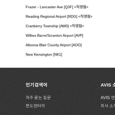
Frazer - Lancaster Ave [Q3F] <직영점>
Reading Regional Airport [RDG] <직영점>
Cranberry Township [AW0] <직영점>
Wilkes Barre/Scranton Airport [AVP]
Altoona-Blair County Airport [AOO]
New Kensington [NK1]
인기검색어
AVIS
자주 묻는 질문
AVIS 
편도렌터카
회사 소