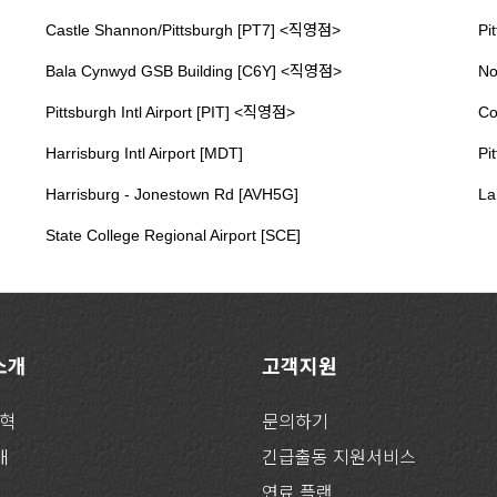
Castle Shannon/Pittsburgh [PT7] <직영점>
Pi
Bala Cynwyd GSB Building [C6Y] <직영점>
No
Pittsburgh Intl Airport [PIT] <직영점>
Co
Harrisburg Intl Airport [MDT]
Pi
Harrisburg - Jonestown Rd [AVH5G]
La
State College Regional Airport [SCE]
 소개
고객지원
연혁
문의하기
개
긴급출동 지원서비스
연료 플랜