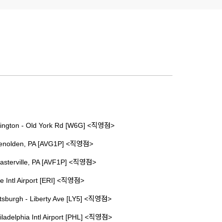
ington - Old York Rd [W6G] <직영점>
enolden, PA [AVG1P] <직영점>
asterville, PA [AVF1P] <직영점>
ie Intl Airport [ERI] <직영점>
ttsburgh - Liberty Ave [LY5] <직영점>
iladelphia Intl Airport [PHL] <직영점>