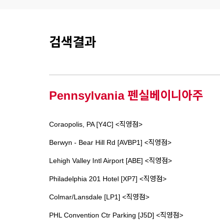
검색결과
Pennsylvania 펜실베이니아주
Coraopolis, PA [Y4C] <직영점>
Berwyn - Bear Hill Rd [AVBP1] <직영점>
Lehigh Valley Intl Airport [ABE] <직영점>
Philadelphia 201 Hotel [XP7] <직영점>
Colmar/Lansdale [LP1] <직영점>
PHL Convention Ctr Parking [J5D] <직영점>