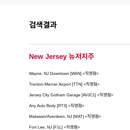
검색결과
New Jersey 뉴저지주
Wayne, NJ Downtown [W6N] <직영점>
Trenton-Mercer Airport [TTN] <직영점>
Jersey City Gotham Garage [AVJC1] <직영점>
Any Auto Body [RT3] <직영점>
Matawan/Averdeen, NJ [MAT] <직영점>
Fort Lee, NJ [F1L] <직영점>