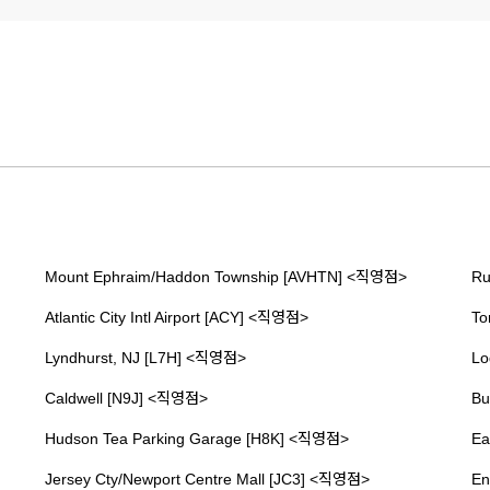
Mount Ephraim/Haddon Township [AVHTN] <직영점>
Ru
Atlantic City Intl Airport [ACY] <직영점>
To
Lyndhurst, NJ [L7H] <직영점>
Lo
Caldwell [N9J] <직영점>
Bu
Hudson Tea Parking Garage [H8K] <직영점>
Ea
Jersey Cty/Newport Centre Mall [JC3] <직영점>
En