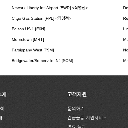
Newark Liberty Intl Airport [EWR] <직영점>
De
Citgo Gas Station [PPL] <직영점>
Re
Edison US 1 [E6N]
Li
Morristown [MRT]
Mo
Parsippany West [P9M]
No
Bridgewater/Somerville, NJ [SOM]
Ma
 소개
고객지원
연혁
문의하기
개
긴급출동 지원서비스
연료 플랜