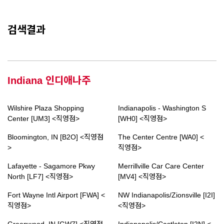
검색결과
Indiana 인디애나주
Wilshire Plaza Shopping
Indianapolis - Washington S
Center [UM3] <직영점>
[WH0] <직영점>
Bloomington, IN [B2O] <직영점
The Center Centre [WA0] <
>
직영점>
Lafayette - Sagamore Pkwy
Merrillville Car Care Center
North [LF7] <직영점>
[MV4] <직영점>
Fort Wayne Intl Airport [FWA] <
NW Indianapolis/Zionsville [I2I]
직영점>
<직영점>