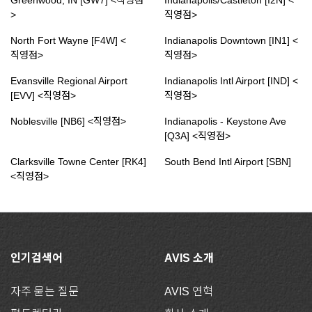
Greenwood, IN [GW7] <직영점
Indianapolis/Castleton [I2N] <
>
직영점>
North Fort Wayne [F4W] <
Indianapolis Downtown [IN1] <
직영점>
직영점>
Evansville Regional Airport
Indianapolis Intl Airport [IND] <
[EVV] <직영점>
직영점>
Noblesville [NB6] <직영점>
Indianapolis - Keystone Ave
[Q3A] <직영점>
Clarksville Towne Center [RK4]
South Bend Intl Airport [SBN]
<직영점>
인기검색어
AVIS 소개
자주 묻는 질문
AVIS 연혁