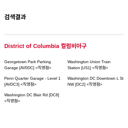
검색결과
District of Columbia 컬럼비아구
Georgetown Park Parking
Washington Union Train
Garage [AV0DC] <직영점>
Station [US1] <직영점>
Penn Quarter Garage - Level 1
Washington DC Downtown L St
[AVDC3] <직영점>
NW [DC2] <직영점>
Washington DC Blair Rd [DC8]
<직영점>