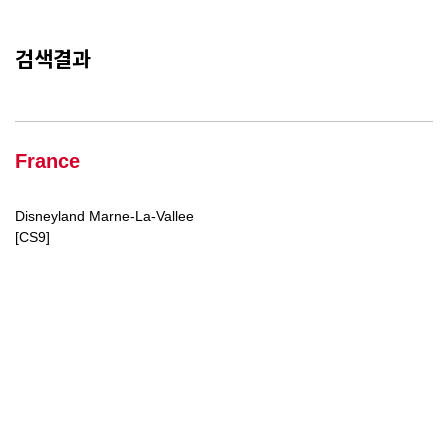
검색결과
France
Disneyland Marne-La-Vallee
[CS9]