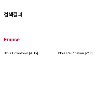
검색결과
France
Blois Downtown [AD5]
Blois Rail Station [ZS3]