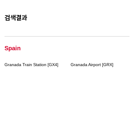
검색결과
Spain
Granada Train Station [GX4]
Granada Airport [GRX]