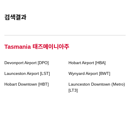
검색결과
Tasmania 태즈메이니아주
Devonport Airport [DPO]
Hobart Airport [HBA]
Launceston Airport [LST]
Wynyard Airport [BWT]
Hobart Downtown [HBT]
Launceston Downtown (Metro)
[LT3]