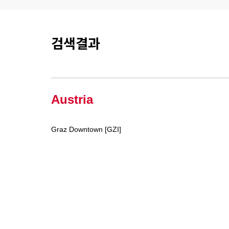
검색결과
Austria
Graz Downtown [GZI]