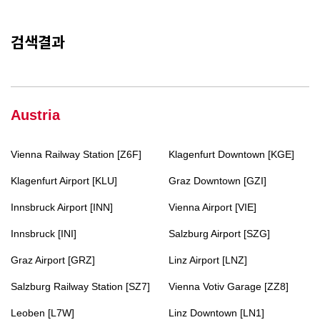
검색결과
Austria
Vienna Railway Station [Z6F]
Klagenfurt Downtown [KGE]
Klagenfurt Airport [KLU]
Graz Downtown [GZI]
Innsbruck Airport [INN]
Vienna Airport [VIE]
Innsbruck [INI]
Salzburg Airport [SZG]
Graz Airport [GRZ]
Linz Airport [LNZ]
Salzburg Railway Station [SZ7]
Vienna Votiv Garage [ZZ8]
Leoben [L7W]
Linz Downtown [LN1]